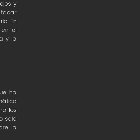
ejos y
stacar
io. En
 en el
a y la
que ha
mático
ra los
o solo
bre la