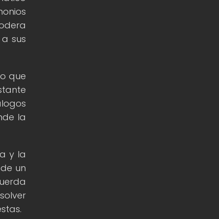
monios
podera
 a sus
no que
stante
álogos
nde la
a y la
 de un
cuerda
solver
stas.