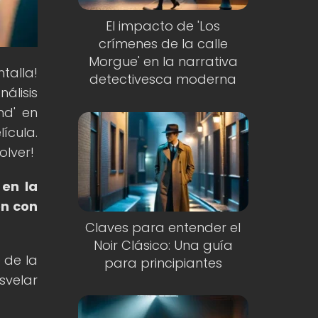
El impacto de 'Los
crímenes de la calle
Morgue' en la narrativa
ntalla!
detectivesca moderna
álisis
nd' en
ícula.
olver!
 en la
ón con
Claves para entender el
Noir Clásico: Una guía
 de la
para principiantes
svelar