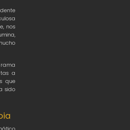
edente
culosa
e, nos
umina,
 mucho
 drama
stas a
as que
a sido
oia
mático