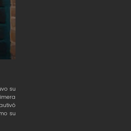
uvo su
rimera
autivó
omo su