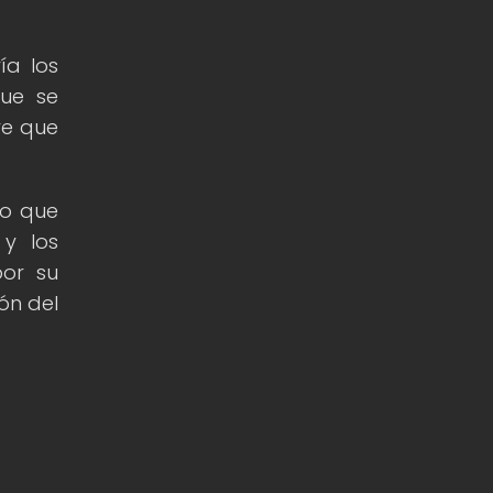
ía los
que se
ve que
no que
 y los
por su
ón del