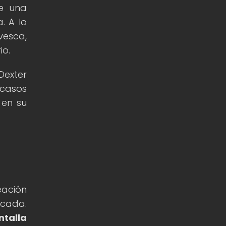
de una
. A lo
vesca,
io.
Dexter
 casos
 en su
eación
écada.
ntalla