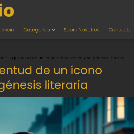
Inicio
Categorías
Sobre Nosotros
Contacto
ur’: La juventud de un ícono detectivesco y su génesis literaria
ventud de un ícono
énesis literaria