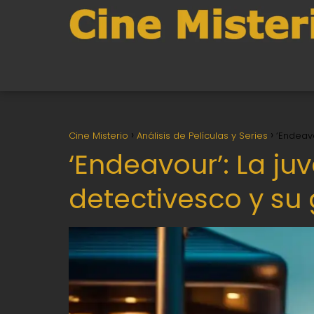
Cine Misterio
Análisis de Películas y Series
‘Endeavo
‘Endeavour’: La ju
detectivesco y su g