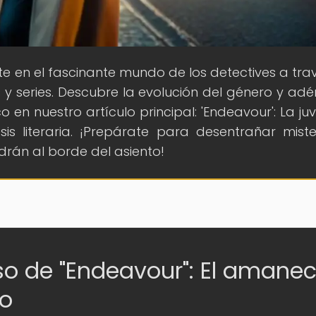
e en el fascinante mundo de los detectives a tra
s y series. Descubre la evolución del género y adé
 en nuestro artículo principal: 'Endeavour': La ju
s literaria. ¡Prepárate para desentrañar miste
rán al borde del asiento!
rso de "Endeavour": El amanec
co