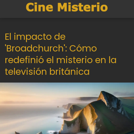
El impacto de
'Broadchurch': Cómo
redefinió el misterio en la
televisión británica