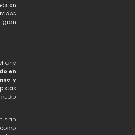
nos en
erados
a gran
l cine
ndo en
ense y
pistas
 medio
n sido
í como