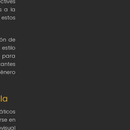
ctives
s a la
 estos
ión de
estilo
d para
tantes
género
la
áticos
rse en
visual