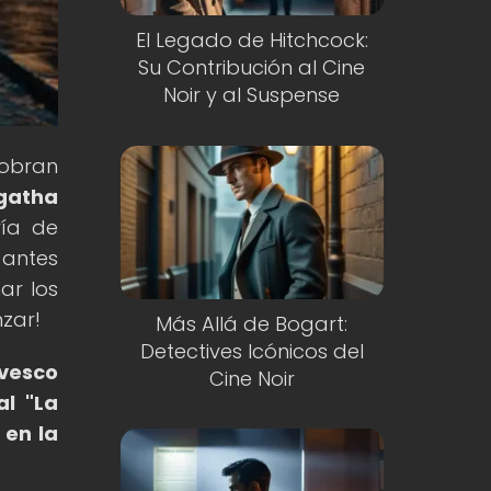
El Legado de Hitchcock:
Su Contribución al Cine
Noir y al Suspense
cobran
Agatha
ría de
 antes
ar los
zar!
Más Allá de Bogart:
Detectives Icónicos del
ivesco
Cine Noir
al "La
 en la