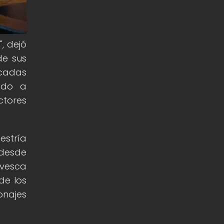
, dejó
de sus
ncadas
ado a
ctores
estría
 desde
ivesca
de los
onajes