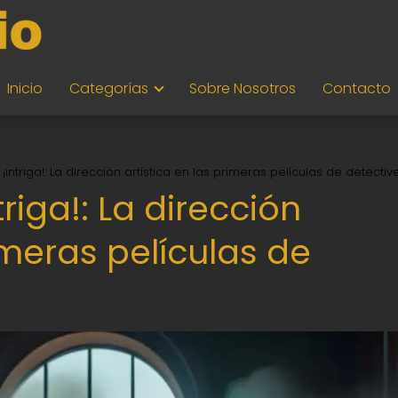
Inicio
Categorías
Sobre Nosotros
Contacto
¡intriga!: La dirección artística en las primeras películas de detectiv
riga!: La dirección
imeras películas de