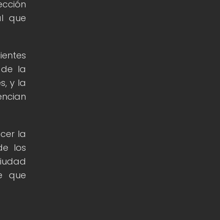
ección
al que
ientes
 de la
, y la
encian
cer la
de los
ciudad
e que