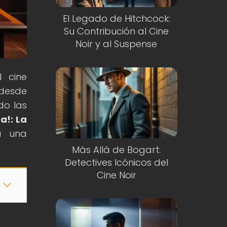
El Legado de Hitchcock:
Su Contribución al Cine
Noir y al Suspense
 cine
 desde
do las
a!: La
ra una
Más Allá de Bogart:
Detectives Icónicos del
Cine Noir