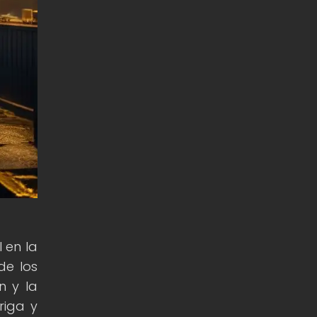
 en la
de los
n y la
riga y