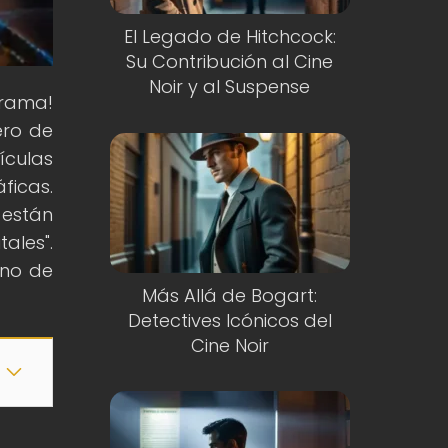
El Legado de Hitchcock:
Su Contribución al Cine
Noir y al Suspense
grama!
ero de
lículas
ficas.
están
ales".
eno de
Más Allá de Bogart:
Detectives Icónicos del
Cine Noir