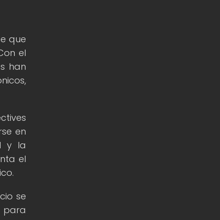
te que
Con el
es han
nicos,
ctives
rse en
d y la
nta el
ico.
cio se
l para