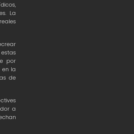
icos,
es. La
reales
ecrear
 estas
ge por
 en la
ias de
ctives
ador a
cechan