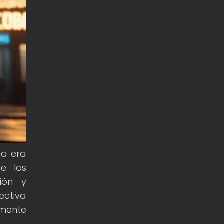
la era
ue los
ión y
ectiva
amente