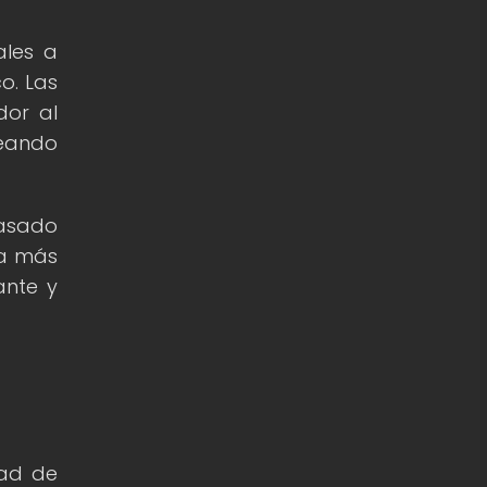
ales a
o. Las
dor al
reando
basado
va más
ante y
dad de