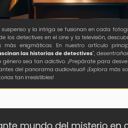
l suspenso y la intriga se fusionan en cada foto
los detectives en el cine y la televisión, descub
s más enigmáticas. En nuestro artículo princip
ascinan las historias de detectives
", desentrañ
e género sea tan adictivo. ¡Prepárate para desvel
ntes del panorama audiovisual! ¡Explora más so
ias tan irresistibles!
nante mundo del misterio en 