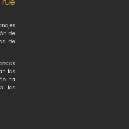
True
onajes
ión de
ias de
mandas
an las
ión ha
a las