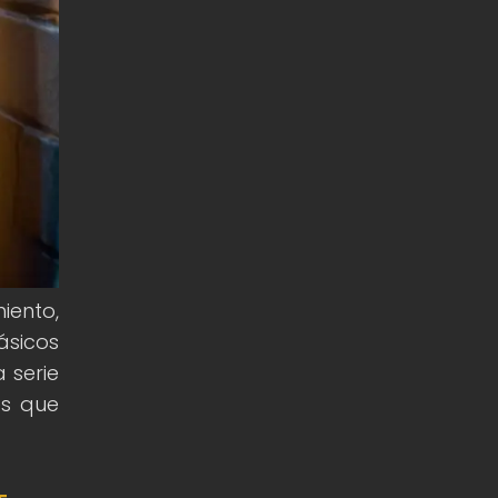
iento,
ásicos
 serie
es que