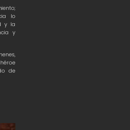
iento;
ia lo
d y la
ncia y
menes,
 héroe
ido de