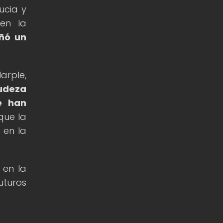
ucia y
 en la
ñó un
arple,
gudeza
e han
que la
 en la
 en la
uturos