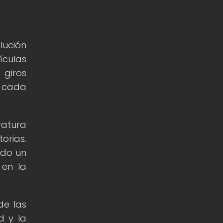
lución
ículas
 giros
o cada
ratura
orias.
ido un
 en la
de las
d y la