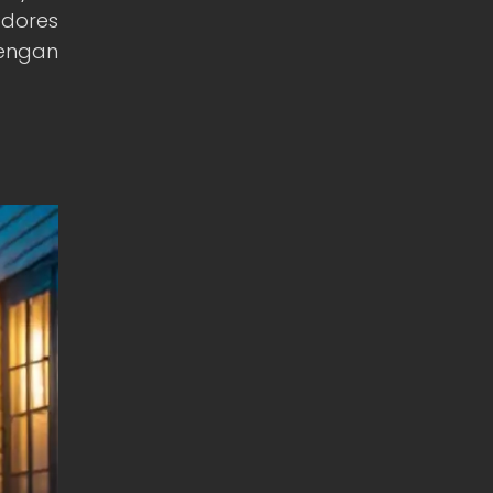
adores
tengan