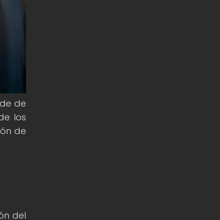
rde de
de los
ión de
ón del