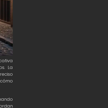
cativa
os. La
reciso
e cómo
onando
bordan