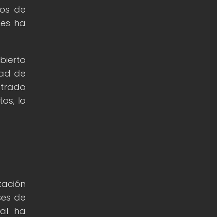
vos de
nes ha
bierto
dad de
strado
os, lo
tación
ses de
ial ha