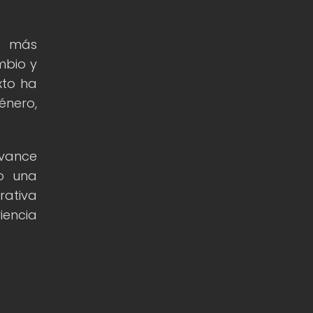
os más
mbio y
xto ha
énero,
avance
do una
rativa
iencia