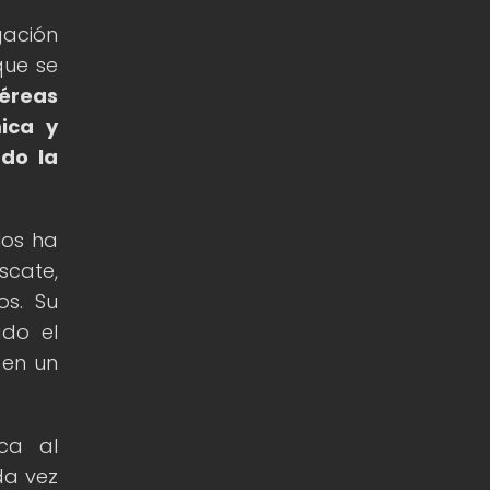
ación
que se
aéreas
ica y
ndo la
los ha
scate,
os. Su
ado el
 en un
sca al
da vez