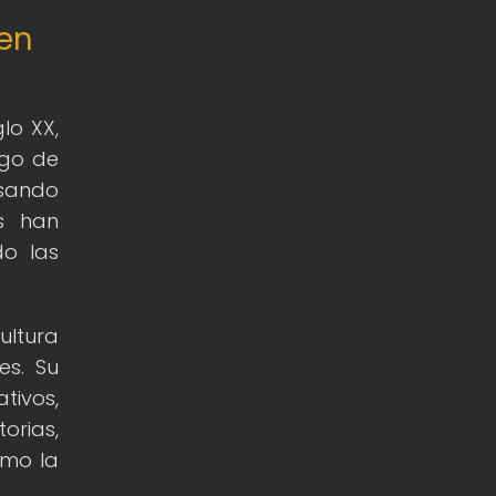
 en
lo XX,
rgo de
asando
es han
do las
ultura
es. Su
tivos,
orias,
omo la