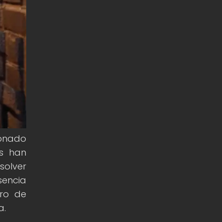
ionado
es han
olver
sencia
ero de
a.