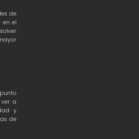
les de
 en el
solver
mayor
 punto
 ver a
idad y
mas de