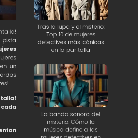
Tras la lupa y el misterio:
talla!
Top 10 de mujeres
 pista
detectives más icónicas
ujeres
en la pantalla
ujeres
 en un
ierdas
ves!
talla!
e cada
La banda sonora del
misterio: Cómo la
música define a las
rentan
mujeres detectives en