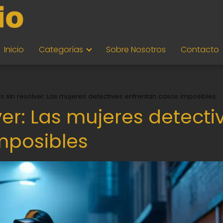
Inicio
Categorías
Sobre Nosotros
Contacto
os sin resolver: Las mujeres detectives enfrentan casos imposibles
ver: Las mujeres detecti
mposibles