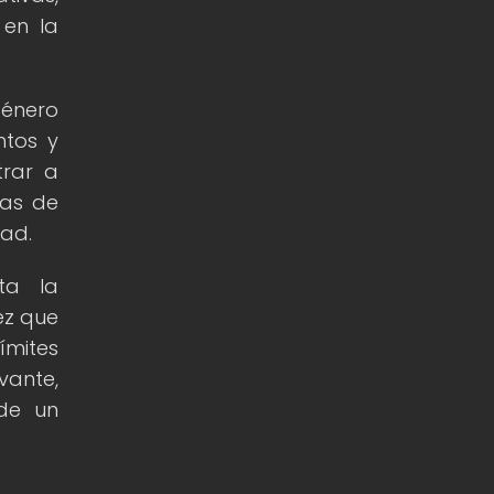
 en la
género
ntos y
trar a
ias de
dad.
ta la
ez que
ímites
vante,
 de un