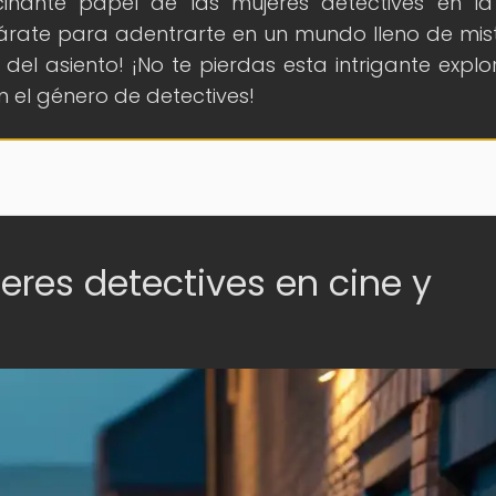
scinante papel de las mujeres detectives en l
árate para adentrarte en un mundo lleno de mist
l asiento! ¡No te pierdas esta intrigante explo
n el género de detectives!
eres detectives en cine y