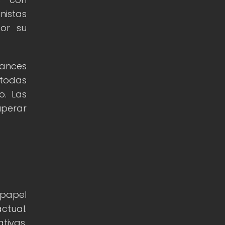
nistas
por su
vances
 todas
o. Las
uperar
 papel
ctual.
tivas,