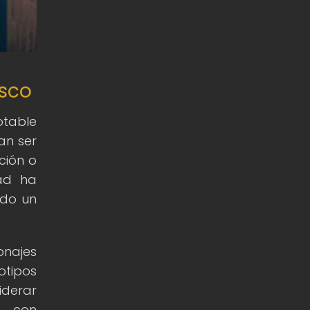
esco
otable
an ser
ción o
ad ha
ado un
onajes
otipos
derar
es con