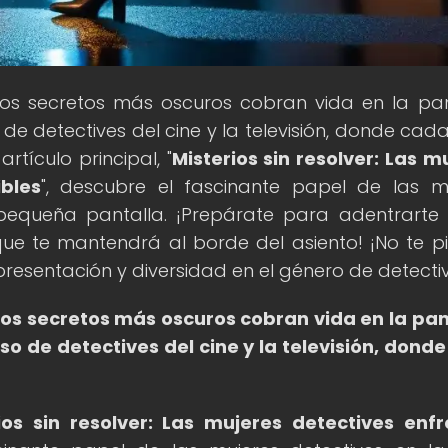
los secretos más oscuros cobran vida en la pan
e detectives del cine y la televisión, donde cada
rtículo principal, "
Misterios sin resolver: Las m
bles
", descubre el fascinante papel de las m
 pequeña pantalla. ¡Prepárate para adentrarte
ue te mantendrá al borde del asiento! ¡No te p
epresentación y diversidad en el género de detecti
los secretos más oscuros cobran vida en la pan
o de detectives del cine y la televisión, dond
ios sin resolver: Las mujeres detectives enf