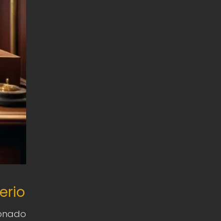
erio
onado