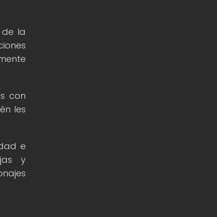
 de la
ciones
lmente
es con
én les
idad e
jas y
onajes