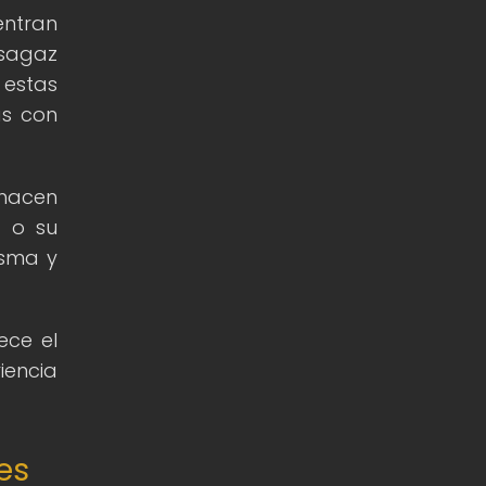
entran
 sagaz
 estas
as con
 hacen
a o su
isma y
ece el
iencia
es