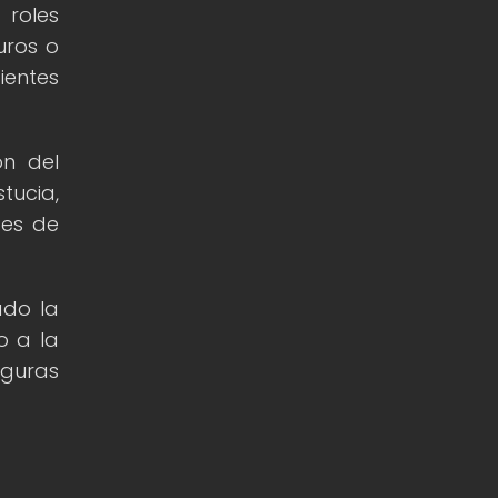
 roles
uros o
ientes
ón del
tucia,
ces de
ado la
o a la
iguras