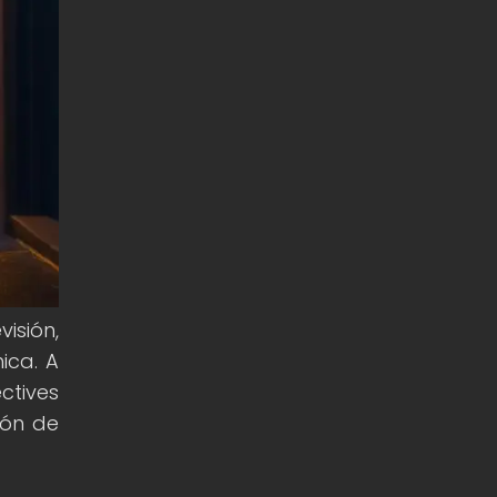
isión,
ica. A
ctives
ión de