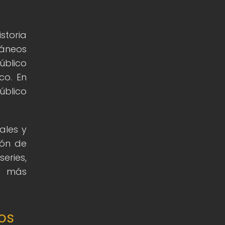
storia
ráneos
úblico
co. En
úblico
ales y
ión de
eries,
es más
os