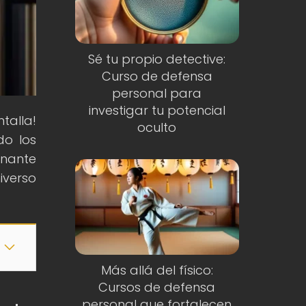
Sé tu propio detective:
Curso de defensa
personal para
investigar tu potencial
talla!
oculto
do los
onante
iverso
Más allá del físico:
Cursos de defensa
personal que fortalecen