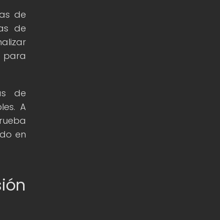
mas de
cas de
alizar
o para
cas de
les. A
prueba
ado en
sión