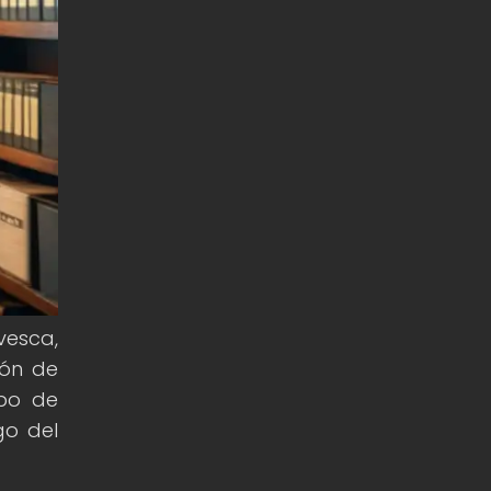
vesca,
ión de
ipo de
go del