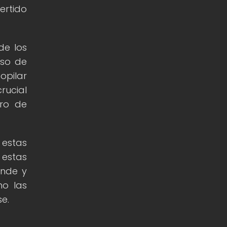
ertido
de los
uso de
opilar
rucial
ero de
estas
 estas
ande y
mo las
e.