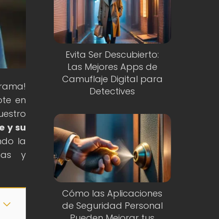
Evita Ser Descubierto:
Las Mejores Apps de
Camuflaje Digital para
grama!
Detectives
ote en
uestro
e y su
ndo la
mas y
Cómo las Aplicaciones
de Seguridad Personal
Pueden Mejorar tus