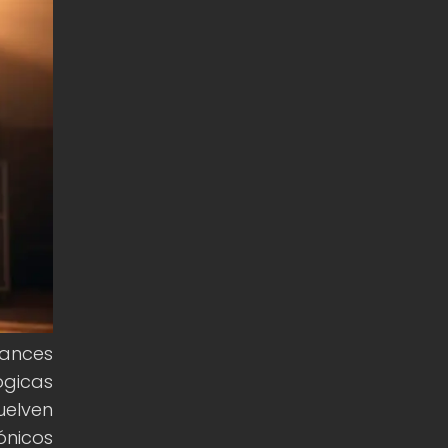
ances
ógicas
uelven
ónicos