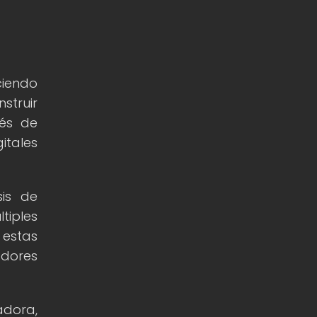
ciendo
struir
vés de
itales
sis de
tiples
 estas
adores
adora,