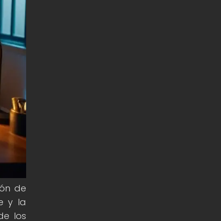
ión de
e y la
de los