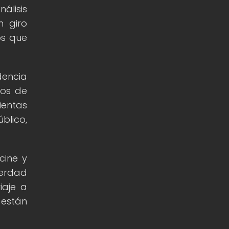
álisis
n giro
os que
dencia
tos de
ientas
blico,
cine y
verdad
iaje a
están