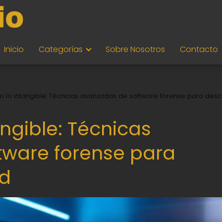
Inicio
Categorías
Sobre Nosotros
Contacto
 lo intangible: Técnicas avanzadas de software forense para descu
ngible: Técnicas
tware forense para
ad