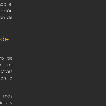
ndo el
tación
ión de
 de
ero de
n las
ctives
con la
as más
icos y