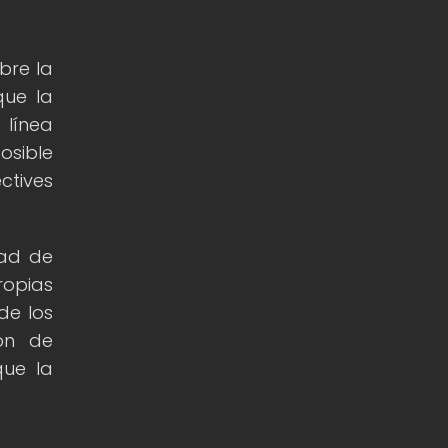
bre la
que la
 línea
osible
ctives
dad de
ropias
de los
ón de
que la