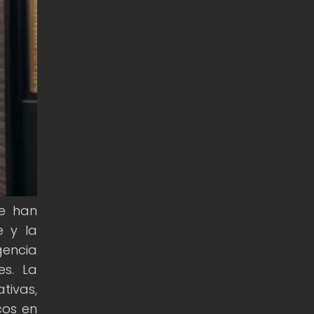
ue han
e y la
gencia
es. La
tivas,
cos en