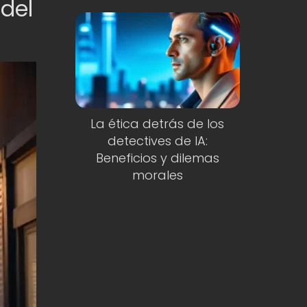
 del
La ética detrás de los
detectives de IA:
Beneficios y dilemas
morales