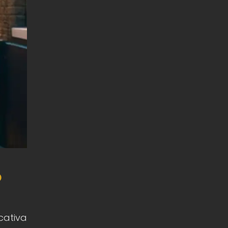
o
cativa