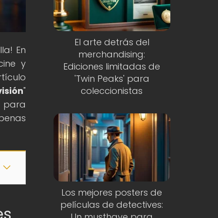
El arte detrás del
la! En
merchandising:
cine y
Ediciones limitadas de
tículo
'Twin Peaks' para
visión
"
coleccionistas
o para
apenas
Los mejores posters de
películas de detectives:
es
Un musthave para