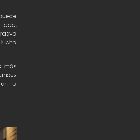
 puede
 lado,
rativa
 lucha
as más
vances
 en la