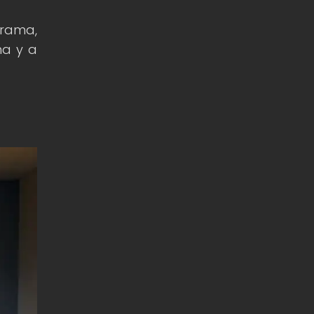
trama,
na y a