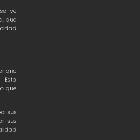
 se ve
a, que
icidad
enario
. Esta
no que
ba sus
en sus
alidad