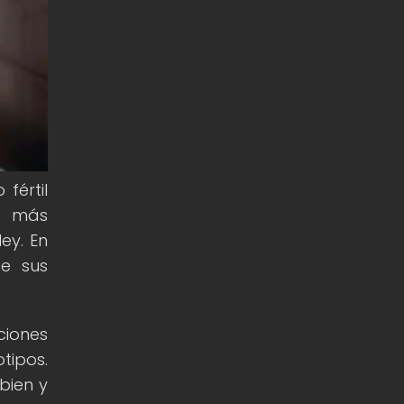
fértil
s más
ey. En
e sus
ciones
tipos.
bien y