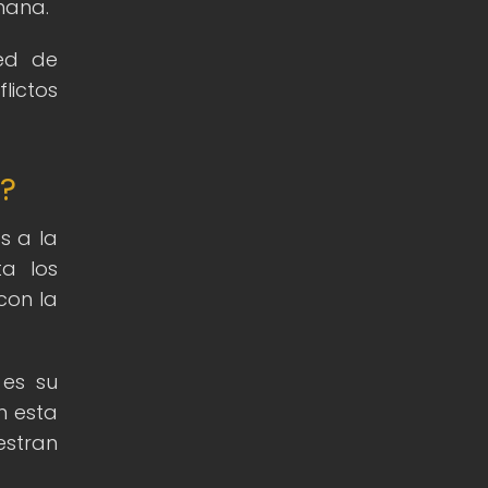
mana.
red de
lictos
s?
s a la
ta los
con la
 es su
n esta
estran