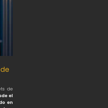
 de
ets de
sde el
ido en