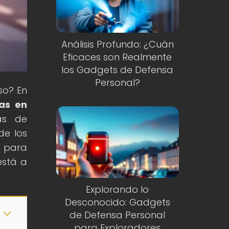
Análisis Profundo: ¿Cuán
Eficaces son Realmente
los Gadgets de Defensa
Personal?
so? En
as en
as de
de los
e para
está a
Explorando lo
Desconocido: Gadgets
de Defensa Personal
para Exploradores