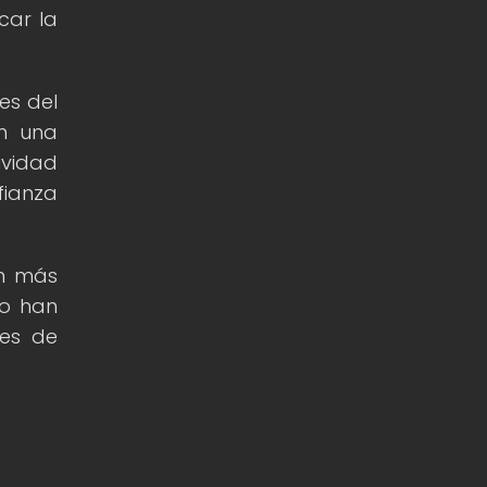
car la
es del
n una
ividad
fianza
an más
mo han
nes de