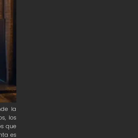
nde la
s, los
os que
nta es