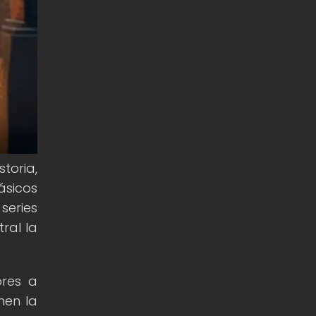
toria,
ásicos
series
ral la
ores a
nen la