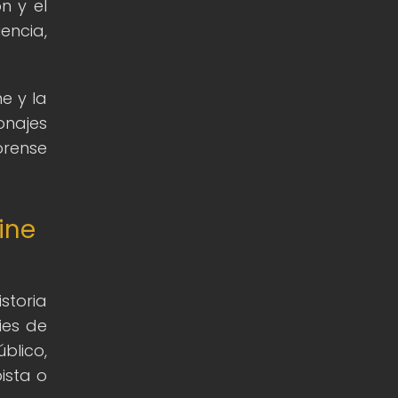
n y el
encia,
e y la
onajes
orense
ine
storia
ies de
blico,
ista o