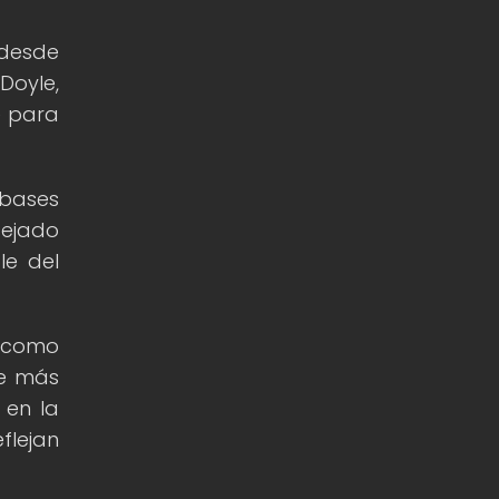
 desde
Doyle,
e para
 bases
dejado
le del
s como
ue más
 en la
flejan