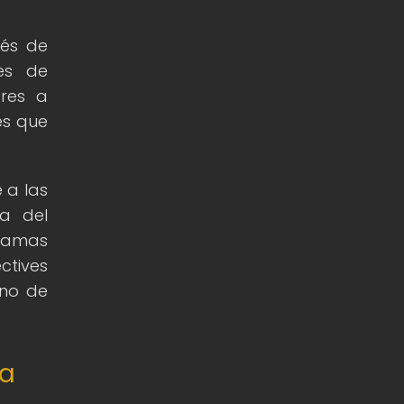
vés de
ies de
ores a
es que
 a las
ia del
tramas
ctives
eno de
la