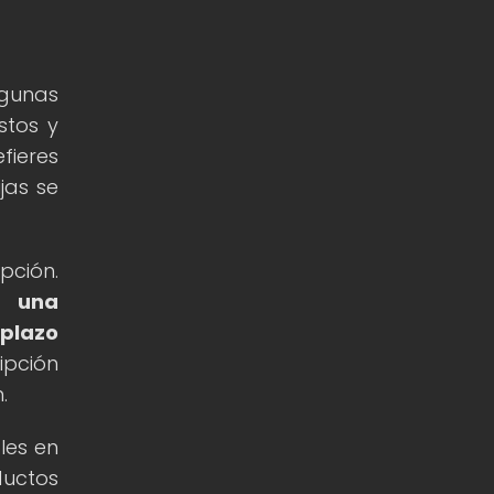
lgunas
stos y
fieres
jas se
pción.
r una
 plazo
ipción
.
les en
ductos