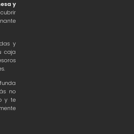
mesa y
cubrir
inante
adas y
u caja
esoros
s.
ofunda
zás no
o y te
mente