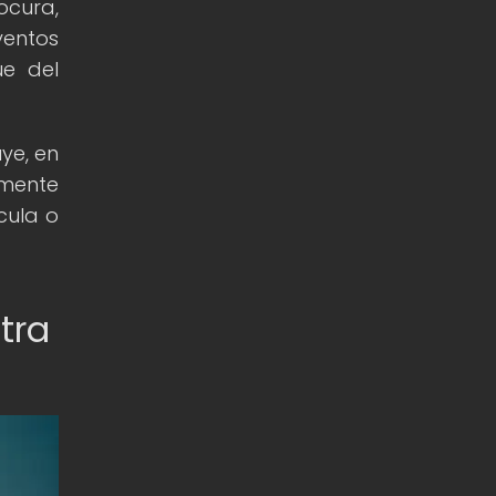
ocura,
ventos
ue del
uye, en
amente
cula o
tra