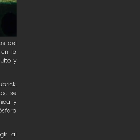
as del
 en la
ulto y
brick,
as, se
nica y
ósfera
gir al