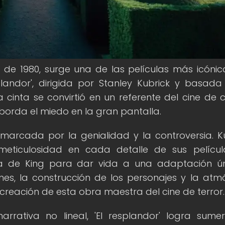
 de 1980, surge una de las películas más icónic
plandor', dirigida por Stanley Kubrick y basada
inta se convirtió en un referente del cine de c
borda el miedo en la gran pantalla.
 marcada por la genialidad y la controversia. Ku
eticulosidad en cada detalle de sus películ
la de King para dar vida a una adaptación ú
nes, la construcción de los personajes y la atm
creación de esta obra maestra del cine de terror.
rativa no lineal, 'El resplandor' logra sumer