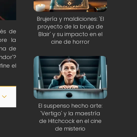
Brujería y maldiciones: 'El
proyecto de la bruja de
vés de
Blair' y su impacto en el
bre la
cine de horror
ama de
ndor'?
ine el
El suspenso hecho arte:
'Vertigo' y la maestría
de Hitchcock en el cine
de misterio