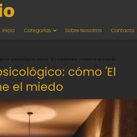
Inicio
Categorías
Sobre Nosotros
Contacto
terror psicológico: cómo 'El resplandor' redefine el miedo
psicológico: cómo 'El
ne el miedo