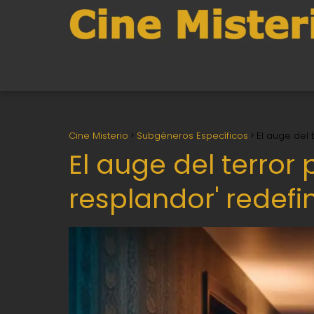
Cine Misterio
Subgéneros Específicos
El auge del 
El auge del terror 
resplandor' redefi