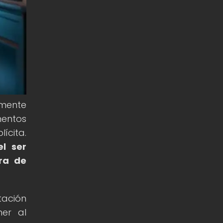
 mente
mentos
ícita.
l ser
ra de
tación
ner al